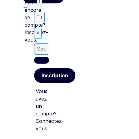
Pas
encore
Titre
de
dans
compte?
l’entreprise
*
Adresse
Inscrivez-
courriel
*
vous.
Mot
de
passe
*
Inscription
Vous
avez
un
compte?
Connectez-
vous.